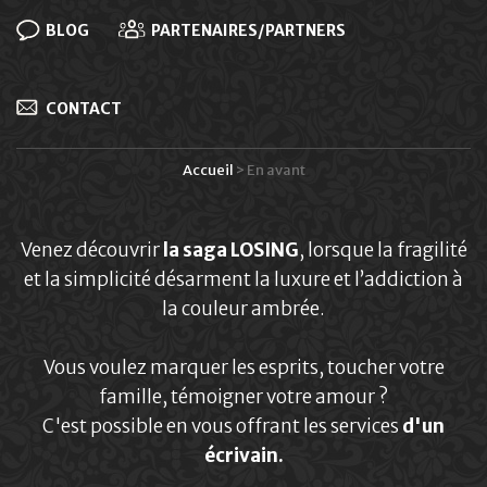
BLOG
PARTENAIRES/PARTNERS
CONTACT
Accueil
>
En avant
Présentation
Venez découvrir
la saga LOSING
, lorsque la fragilité
Julie
et la simplicité désarment la luxure et l’addiction à
Rion
la couleur ambrée.
Vous voulez marquer les esprits, toucher votre
famille, témoigner votre amour ?
C'est possible en vous offrant les services
d'un
écrivain.