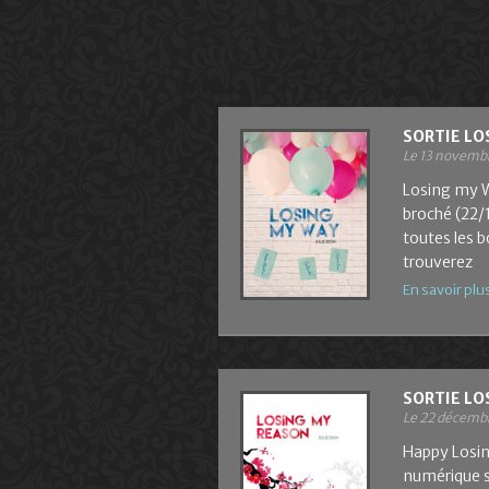
SORTIE LO
Le 13 novemb
Losing my W
broché (22/
toutes les 
trouverez
En savoir plu
SORTIE LO
Le 22 décemb
Happy Losing
numérique so