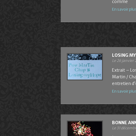
comme
En savoir plu
LOSING MY
Le 26 janvier 
Extrait – L
Martin / Cha
entretien d
En savoir plu
BONNE ANN
Le 31 décemb