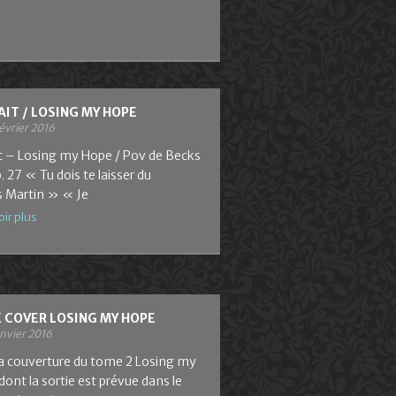
AIT / LOSING MY HOPE
évrier 2016
it – Losing my Hope / Pov de Becks
. 27 « Tu dois te laisser du
 Martin » « Je
oir plus
 COVER LOSING MY HOPE
anvier 2016
 la couverture du tome 2 Losing my
ont la sortie est prévue dans le