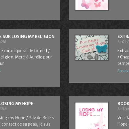
 SUR LOSING MY RELIGION
EXTR
2016
Le 04 f
le chronique sur le tome 1 /
Extra
ligion. Merci à Aurélie pour
/ Chap
ur
temps
s
En sav
 LOSING MY HOPE
BOOK
2016
Le 31 j
osing my Hope / Pdv de Becks
Voici
 contact de sa peau, je suis
Hope d