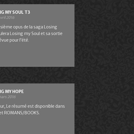
NG MY SOUL T3
vril 2016
isième opus de la saga Losing
tulera Losing my Soul et sa sortie
évue pour l’été.
NG MY HOPE
mars 2016
ur, Le résumé est disponible dans
let ROMANS/BOOKS.