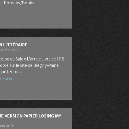
let Romans/Books.
N LITTÉRAIRE
octobre 2016
ticipe au Salon L’art de Livre ce 15 &
obre sur le site de Blegny-Mine
ique). Venez
oir plus
IE VERSION PAPIER LOSING MY
août 2016