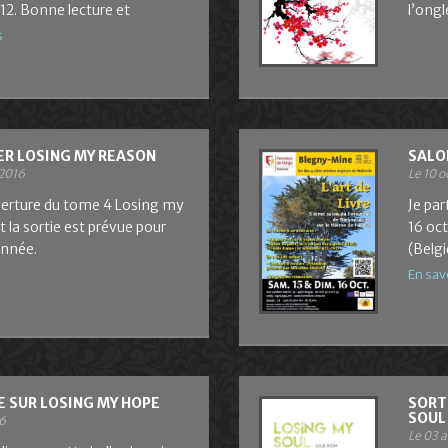
/12. Bonne lecture et
l’ong
s
R LOSING MY REASON
SALO
 2016
Le 10 
uverture du tome 4 Losing my
Je par
 la sortie est prévue pour
16 oct
année.
(Belg
En sav
 SUR LOSING MY HOPE
SORT
SOUL
6
Le 03 