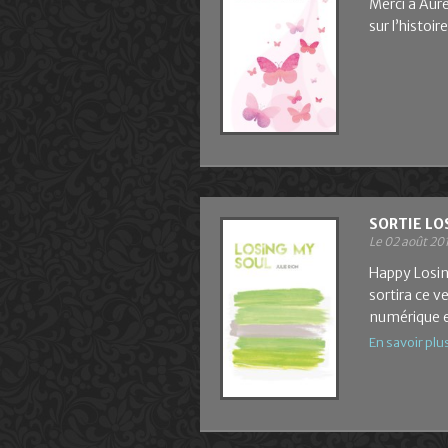
Merci à Auré
sur l’histoir
SORTIE LO
Le 02 août 20
Happy Losin
sortira ce v
numérique et
En savoir plu