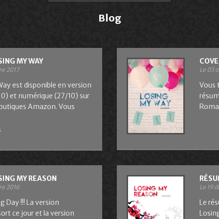
Blog
SING MY WAY
COVE
re 2017
Le 03 
ay est disponible en version
Vous t
10) et numérique (27/10) sur
résum
boutiques Amazon. Vous
Roma
s
SING MY REASON
RÉSU
re 2016
Le 19 
 Day !!! La version
Le ré
rt ce jour et la version
Losin