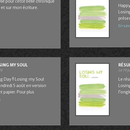
lie pour cette belle chronique
Happy 
e et sur mon écriture.
Losing
prése
En sav
SING MY SOUL
RÉSU
16
Le 19 j
g Day !! Losing my Soul
Le ré
endredi 5 août en version
Losing
 papier. Pour plus
l’ong
s