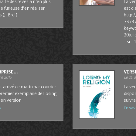
aite des rêves à n’en plus
La ver
vie furieuse d’en réaliser
est dis
 (J. Brel)
http:
7373
keyw
20jul
=sr_
RPRISE…
VERS
re 2015
Le 20 
est arrivé ce matin par courrier
La ve
 premier exemplaire de Losing
dispon
 en version
suivra
s
En sav