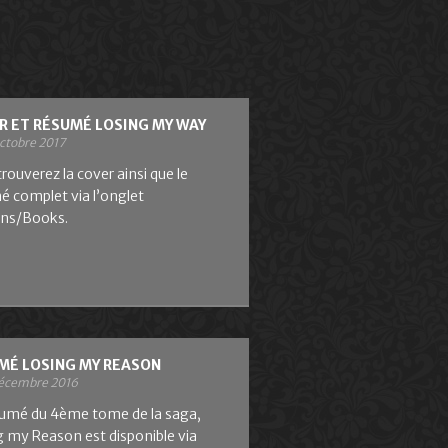
R ET RÉSUMÉ LOSING MY WAY
octobre 2017
rouverez la cover ainsi que le
é complet via l’onglet
ns/Books.
MÉ LOSING MY REASON
décembre 2016
sumé du 4ème tome de la saga,
g my Reason est disponible via