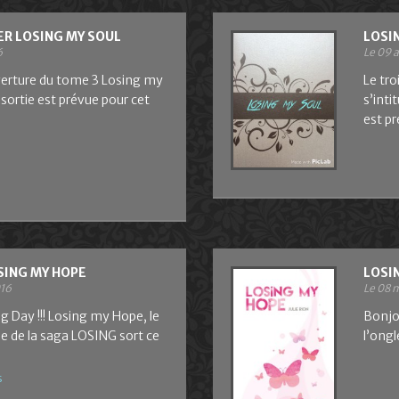
R LOSING MY SOUL
LOSI
6
Le 09 a
uverture du tome 3 Losing my
Le tro
 sortie est prévue pour cet
s’inti
est pr
SING MY HOPE
LOSI
016
Le 08 
g Day !!! Losing my Hope, le
Bonjo
 de la saga LOSING sort ce
l’ong
s