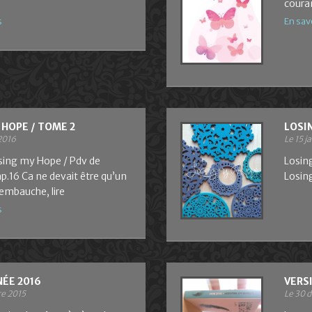
coura
s
En sav
 HOPE / TOME 2
LOSI
2016
Le 15 j
osing my Hope / Pdv de
Losin
p.16 Ca ne devait être qu’un
Losing
’embauche, lire
s
ÉE 2016
VERS
re 2015
Le 30 