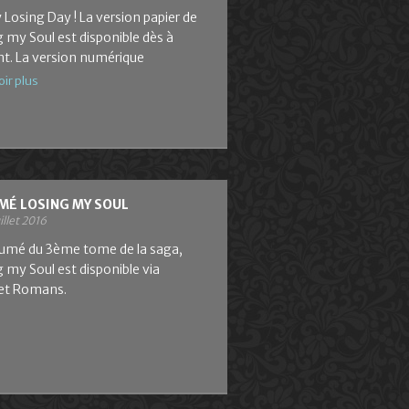
Losing Day ! La version papier de
 my Soul est disponible dès à
nt. La version numérique
oir plus
MÉ LOSING MY SOUL
uillet 2016
sumé du 3ème tome de la saga,
 my Soul est disponible via
let Romans.