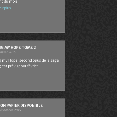
nt du mois
oir plus
NG MY HOPE TOME 2
anvier 2016
g my Hope, second opus de la saga
 est prévu pour février
ION PAPIER DISPONIBLE
décembre 2015