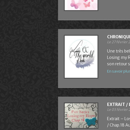
CHRONIQUE
Le 27 février 
Une très bel
Losing my Re
son retour s
En savoir plu
EXTRAIT /
Le 03 février 
Extrait – L
/ Chap.18 Au