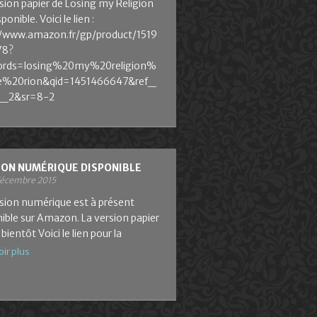
sion papier de Losing my Religion
ponible. Voici le lien :
//www.amazon.fr/gp/product/1519
78?
ords=losing%20my%20religion%
ie%20rion&qid=1451466647&ref_
1_2&sr=8-2
ION NUMÉRIQUE DISPONIBLE
décembre 2015
rsion numérique est à présent
ible sur Amazon. La version papier
 bientôt Voici le lien pour la
oir plus