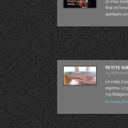
Je vous souh
finir et l’en
quelques uns
PETITE SU
Le 28 décemb
Le voilà, il 
express. Le
my Religion
En savoir plu