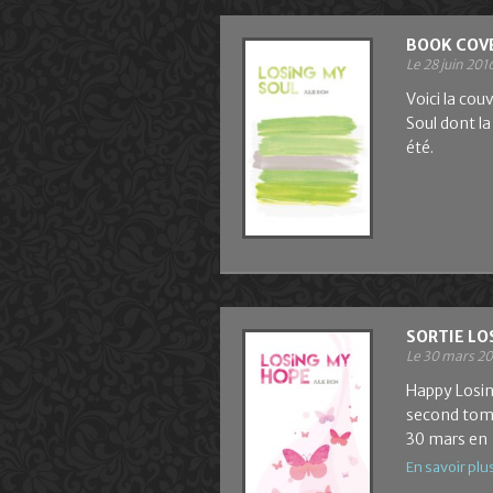
BOOK COVE
Le 28 juin 201
Voici la co
Soul dont la
été.
SORTIE LO
Le 30 mars 2
Happy Losin
second tome
30 mars en
En savoir plu